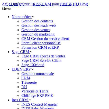
Ateja | Intégrateur ERP & CRM pour PME & ETI BtoB
Menu
Notre métier
Gestion des contacts
Gestion des leads web
Gestion des ventes
Gestion du marketing
CRM Gestion du service client
Portail client personnalisé
Formation CRM et ERP
Sage CRM
Sage CRM Forces de ventes
Sage CRM Service Client
Sage 100cloud
EDEN ERP
Gestion commerciale
CRM
Trésorerie
RH
Versions & Tarifs
Chiffrage ERP PME
Ines CRM
INES Contact Manager
INES Sales Manager