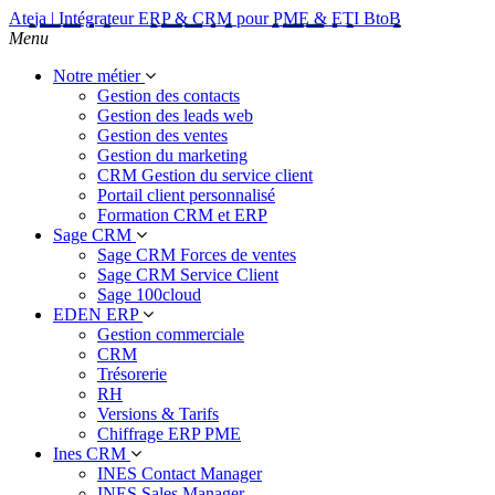
Ateja | Intégrateur ERP & CRM pour PME & ETI BtoB
Menu
Notre métier
Gestion des contacts
Gestion des leads web
Gestion des ventes
Gestion du marketing
CRM Gestion du service client
Portail client personnalisé
Formation CRM et ERP
Sage CRM
Sage CRM Forces de ventes
Sage CRM Service Client
Sage 100cloud
EDEN ERP
Gestion commerciale
CRM
Trésorerie
RH
Versions & Tarifs
Chiffrage ERP PME
Ines CRM
INES Contact Manager
INES Sales Manager