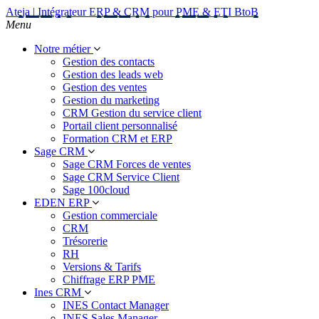
Ateja | Intégrateur ERP & CRM pour PME & ETI BtoB
Menu
Notre métier
Gestion des contacts
Gestion des leads web
Gestion des ventes
Gestion du marketing
CRM Gestion du service client
Portail client personnalisé
Formation CRM et ERP
Sage CRM
Sage CRM Forces de ventes
Sage CRM Service Client
Sage 100cloud
EDEN ERP
Gestion commerciale
CRM
Trésorerie
RH
Versions & Tarifs
Chiffrage ERP PME
Ines CRM
INES Contact Manager
INES Sales Manager