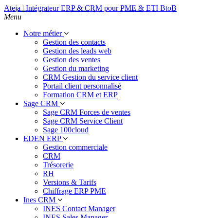
Ateja | Intégrateur ERP & CRM pour PME & ETI BtoB
Menu
Notre métier
Gestion des contacts
Gestion des leads web
Gestion des ventes
Gestion du marketing
CRM Gestion du service client
Portail client personnalisé
Formation CRM et ERP
Sage CRM
Sage CRM Forces de ventes
Sage CRM Service Client
Sage 100cloud
EDEN ERP
Gestion commerciale
CRM
Trésorerie
RH
Versions & Tarifs
Chiffrage ERP PME
Ines CRM
INES Contact Manager
INES Sales Manager