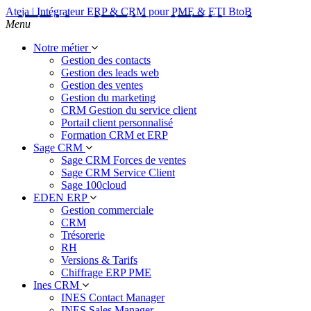
Ateja | Intégrateur ERP & CRM pour PME & ETI BtoB
Menu
Notre métier
Gestion des contacts
Gestion des leads web
Gestion des ventes
Gestion du marketing
CRM Gestion du service client
Portail client personnalisé
Formation CRM et ERP
Sage CRM
Sage CRM Forces de ventes
Sage CRM Service Client
Sage 100cloud
EDEN ERP
Gestion commerciale
CRM
Trésorerie
RH
Versions & Tarifs
Chiffrage ERP PME
Ines CRM
INES Contact Manager
INES Sales Manager