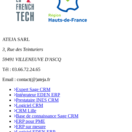
vous en ligne afin de
découvrir EDEN
ERP et d'échanger
avec nos consultants
sur votre projet.
ATEJA SARL
3, Rue des Teinturiers
59491 VILLENEUVE D'ASCQ
Tél :
03.66.72.24.65
Email : contact(@)ateja.fr
Expert Sage CRM
Intégrateur EDEN ERP
Prestataire INES CRM
Logiciel CRM
CRM Lille
Base de connaissance Sage CRM
ERP pour PME
ERP sur mesure
Logiciel EDEN ERP