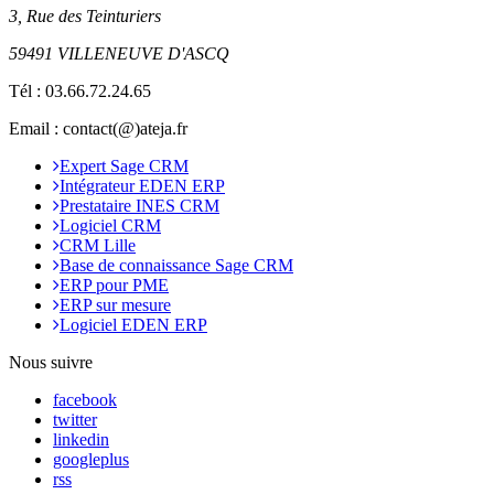
3, Rue des Teinturiers
59491 VILLENEUVE D'ASCQ
Tél :
03.66.72.24.65
Email : contact(@)ateja.fr
Expert Sage CRM
Intégrateur EDEN ERP
Prestataire INES CRM
Logiciel CRM
CRM Lille
Base de connaissance Sage CRM
ERP pour PME
ERP sur mesure
Logiciel EDEN ERP
Nous suivre
facebook
twitter
linkedin
googleplus
rss