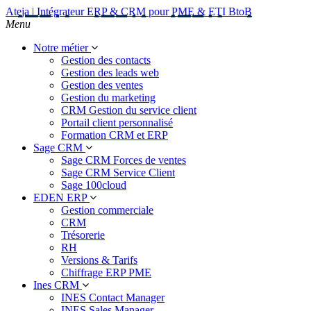
Ateja | Intégrateur ERP & CRM pour PME & ETI BtoB
Menu
Notre métier
Gestion des contacts
Gestion des leads web
Gestion des ventes
Gestion du marketing
CRM Gestion du service client
Portail client personnalisé
Formation CRM et ERP
Sage CRM
Sage CRM Forces de ventes
Sage CRM Service Client
Sage 100cloud
EDEN ERP
Gestion commerciale
CRM
Trésorerie
RH
Versions & Tarifs
Chiffrage ERP PME
Ines CRM
INES Contact Manager
INES Sales Manager