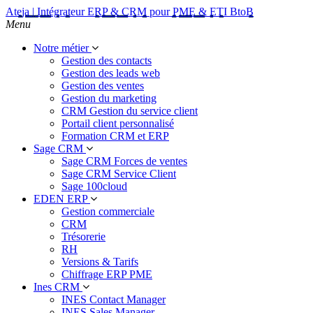
Ateja | Intégrateur ERP & CRM pour PME & ETI BtoB
Menu
Notre métier
Gestion des contacts
Gestion des leads web
Gestion des ventes
Gestion du marketing
CRM Gestion du service client
Portail client personnalisé
Formation CRM et ERP
Sage CRM
Sage CRM Forces de ventes
Sage CRM Service Client
Sage 100cloud
EDEN ERP
Gestion commerciale
CRM
Trésorerie
RH
Versions & Tarifs
Chiffrage ERP PME
Ines CRM
INES Contact Manager
INES Sales Manager