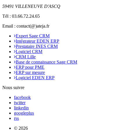
59491 VILLENEUVE D'ASCQ
Tél :
03.66.72.24.65
Email : contact(@)ateja.fr
Expert Sage CRM
Intégrateur EDEN ERP
Prestataire INES CRM
Logiciel CRM
CRM Lille
Base de connaissance Sage CRM
ERP pour PME
ERP sur mesure
Logiciel EDEN ERP
Nous suivre
facebook
twitter
linkedin
googleplus
rss
© 2026