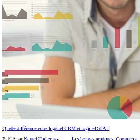
Quelle différence entre logiciel CRM et logiciel SFA ?
Publié par
Nawel Hadjeras
-
Les bonnes pratiques
,
Commerce