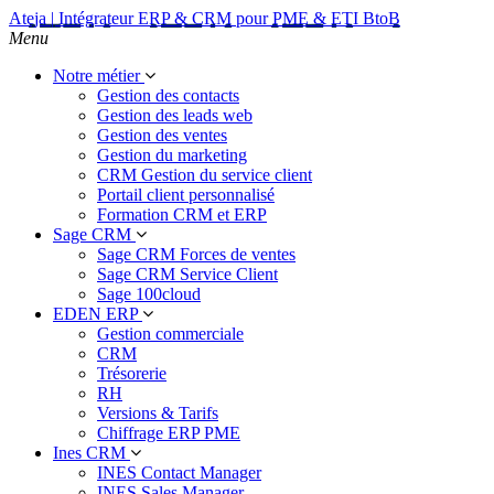
Ateja | Intégrateur ERP & CRM pour PME & ETI BtoB
Menu
Notre métier
Gestion des contacts
Gestion des leads web
Gestion des ventes
Gestion du marketing
CRM Gestion du service client
Portail client personnalisé
Formation CRM et ERP
Sage CRM
Sage CRM Forces de ventes
Sage CRM Service Client
Sage 100cloud
EDEN ERP
Gestion commerciale
CRM
Trésorerie
RH
Versions & Tarifs
Chiffrage ERP PME
Ines CRM
INES Contact Manager
INES Sales Manager