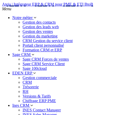
Ateja | Intégrateur ERP & CRM pour PME & ETI BtoB
Menu
Notre métier
Gestion des contacts
Gestion des leads web
Gestion des ventes
Gestion du marketing
CRM Gestion du service client
Portail client personnalisé
Formation CRM et ERP
Sage CRM
Sage CRM Forces de ventes
Sage CRM Service Client
Sage 100cloud
EDEN ERP
Gestion commerciale
CRM
Trésorerie
RH
Versions & Tarifs
Chiffrage ERP PME
Ines CRM
INES Contact Manager
INES Sales Manager