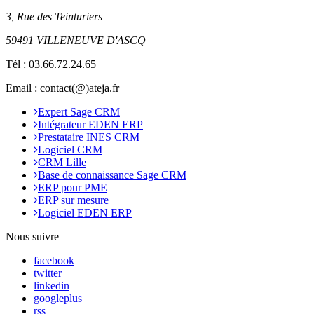
3, Rue des Teinturiers
59491 VILLENEUVE D'ASCQ
Tél :
03.66.72.24.65
Email : contact(@)ateja.fr
Expert Sage CRM
Intégrateur EDEN ERP
Prestataire INES CRM
Logiciel CRM
CRM Lille
Base de connaissance Sage CRM
ERP pour PME
ERP sur mesure
Logiciel EDEN ERP
Nous suivre
facebook
twitter
linkedin
googleplus
rss