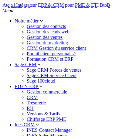
Ateja | Intégrateur ERP & CRM pour PME & ETI BtoB
Menu
Notre métier
Gestion des contacts
Gestion des leads web
Gestion des ventes
Gestion du marketing
CRM Gestion du service client
Portail client personnalisé
Formation CRM et ERP
Sage CRM
Sage CRM Forces de ventes
Sage CRM Service Client
Sage 100cloud
EDEN ERP
Gestion commerciale
CRM
Trésorerie
RH
Versions & Tarifs
Chiffrage ERP PME
Ines CRM
INES Contact Manager
INES Sales Manager