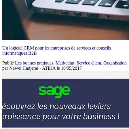
Un logiciel CRM pour les entreprises de services et conseils
informatiques B2B
Publié
Les bonnes pratiques
,
Marketing
,
Service client
,
Organisation
par
Nawel Hadjeras
- ATEJA le
10/05/2017