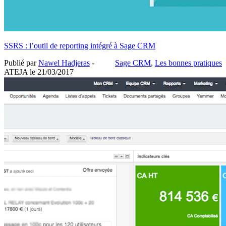
SSRS : l’outil de reporting intégré à Sage CRM
Publié par
Nawel Hadjeras
-
Sage CRM
,
Les bonnes pratiques
ATEJA le
21/03/2017