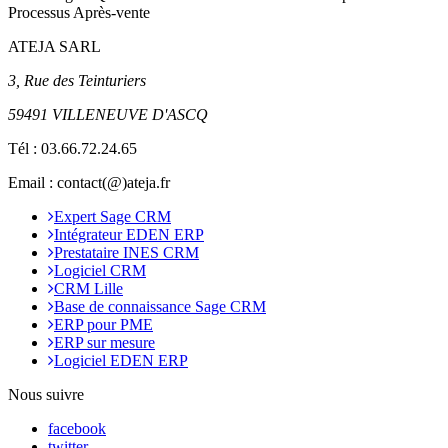
Processus Après-vente
ATEJA SARL
3, Rue des Teinturiers
59491 VILLENEUVE D'ASCQ
Tél :
03.66.72.24.65
Email : contact(@)ateja.fr
Expert Sage CRM
Intégrateur EDEN ERP
Prestataire INES CRM
Logiciel CRM
CRM Lille
Base de connaissance Sage CRM
ERP pour PME
ERP sur mesure
Logiciel EDEN ERP
Nous suivre
facebook
twitter