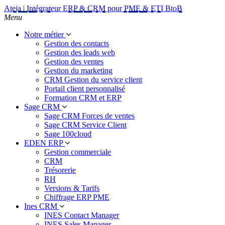
Ateja | Intégrateur ERP & CRM pour PME & ETI BtoB
Menu
Notre métier
Gestion des contacts
Gestion des leads web
Gestion des ventes
Gestion du marketing
CRM Gestion du service client
Portail client personnalisé
Formation CRM et ERP
Sage CRM
Sage CRM Forces de ventes
Sage CRM Service Client
Sage 100cloud
EDEN ERP
Gestion commerciale
CRM
Trésorerie
RH
Versions & Tarifs
Chiffrage ERP PME
Ines CRM
INES Contact Manager
INES Sales Manager