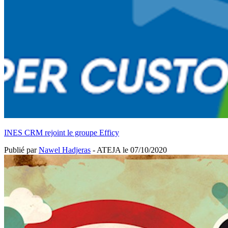
INES CRM rejoint le groupe Efficy
Publié par
Nawel Hadjeras
- ATEJA le
07/10/2020