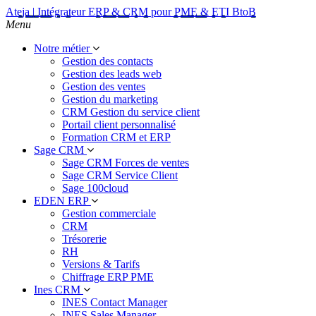
Ateja | Intégrateur ERP & CRM pour PME & ETI BtoB
Menu
Notre métier
Gestion des contacts
Gestion des leads web
Gestion des ventes
Gestion du marketing
CRM Gestion du service client
Portail client personnalisé
Formation CRM et ERP
Sage CRM
Sage CRM Forces de ventes
Sage CRM Service Client
Sage 100cloud
EDEN ERP
Gestion commerciale
CRM
Trésorerie
RH
Versions & Tarifs
Chiffrage ERP PME
Ines CRM
INES Contact Manager
INES Sales Manager