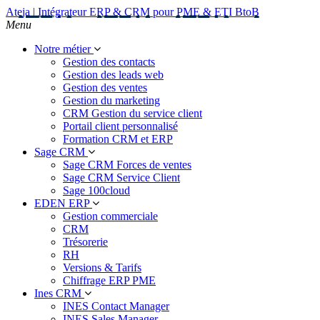
Ateja | Intégrateur ERP & CRM pour PME & ETI BtoB
Menu
Notre métier
Gestion des contacts
Gestion des leads web
Gestion des ventes
Gestion du marketing
CRM Gestion du service client
Portail client personnalisé
Formation CRM et ERP
Sage CRM
Sage CRM Forces de ventes
Sage CRM Service Client
Sage 100cloud
EDEN ERP
Gestion commerciale
CRM
Trésorerie
RH
Versions & Tarifs
Chiffrage ERP PME
Ines CRM
INES Contact Manager
INES Sales Manager