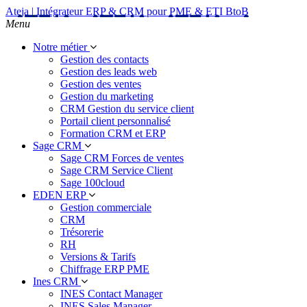
Ateja | Intégrateur ERP & CRM pour PME & ETI BtoB
Menu
Notre métier
Gestion des contacts
Gestion des leads web
Gestion des ventes
Gestion du marketing
CRM Gestion du service client
Portail client personnalisé
Formation CRM et ERP
Sage CRM
Sage CRM Forces de ventes
Sage CRM Service Client
Sage 100cloud
EDEN ERP
Gestion commerciale
CRM
Trésorerie
RH
Versions & Tarifs
Chiffrage ERP PME
Ines CRM
INES Contact Manager
INES Sales Manager