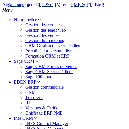
Ateja | Intégrateur ERP & CRM pour PME & ETI BtoB
Menu
Notre métier
Gestion des contacts
Gestion des leads web
Gestion des ventes
Gestion du marketing
CRM Gestion du service client
Portail client personnalisé
Formation CRM et ERP
Sage CRM
Sage CRM Forces de ventes
Sage CRM Service Client
Sage 100cloud
EDEN ERP
Gestion commerciale
CRM
Trésorerie
RH
Versions & Tarifs
Chiffrage ERP PME
Ines CRM
INES Contact Manager
INES Sales Manager