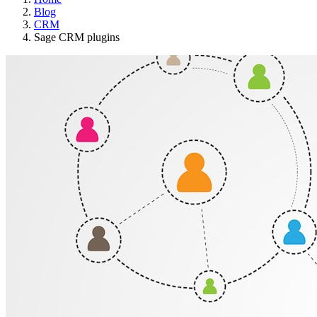
Blog
CRM
Sage CRM plugins