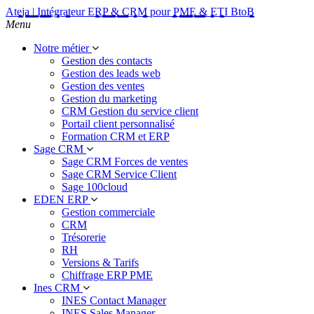
Ateja | Intégrateur ERP & CRM pour PME & ETI BtoB
Menu
Notre métier
Gestion des contacts
Gestion des leads web
Gestion des ventes
Gestion du marketing
CRM Gestion du service client
Portail client personnalisé
Formation CRM et ERP
Sage CRM
Sage CRM Forces de ventes
Sage CRM Service Client
Sage 100cloud
EDEN ERP
Gestion commerciale
CRM
Trésorerie
RH
Versions & Tarifs
Chiffrage ERP PME
Ines CRM
INES Contact Manager
INES Sales Manager