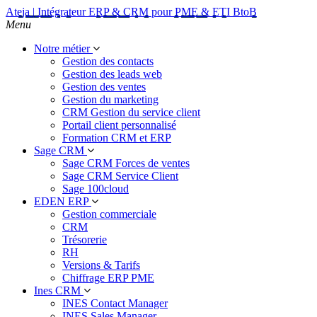
Ateja | Intégrateur ERP & CRM pour PME & ETI BtoB
Menu
Notre métier
Gestion des contacts
Gestion des leads web
Gestion des ventes
Gestion du marketing
CRM Gestion du service client
Portail client personnalisé
Formation CRM et ERP
Sage CRM
Sage CRM Forces de ventes
Sage CRM Service Client
Sage 100cloud
EDEN ERP
Gestion commerciale
CRM
Trésorerie
RH
Versions & Tarifs
Chiffrage ERP PME
Ines CRM
INES Contact Manager
INES Sales Manager