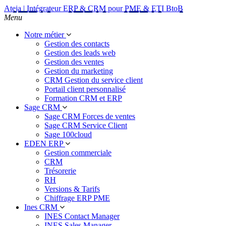
Ateja | Intégrateur ERP & CRM pour PME & ETI BtoB
Menu
Notre métier
Gestion des contacts
Gestion des leads web
Gestion des ventes
Gestion du marketing
CRM Gestion du service client
Portail client personnalisé
Formation CRM et ERP
Sage CRM
Sage CRM Forces de ventes
Sage CRM Service Client
Sage 100cloud
EDEN ERP
Gestion commerciale
CRM
Trésorerie
RH
Versions & Tarifs
Chiffrage ERP PME
Ines CRM
INES Contact Manager
INES Sales Manager