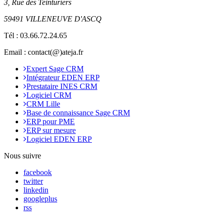
3, Rue des Teinturiers
59491 VILLENEUVE D'ASCQ
Tél :
03.66.72.24.65
Email : contact(@)ateja.fr
Expert Sage CRM
Intégrateur EDEN ERP
Prestataire INES CRM
Logiciel CRM
CRM Lille
Base de connaissance Sage CRM
ERP pour PME
ERP sur mesure
Logiciel EDEN ERP
Nous suivre
facebook
twitter
linkedin
googleplus
rss