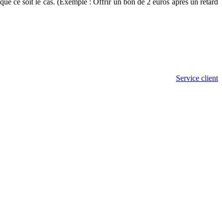
que ce soit le cas. (Exemple : Offrir un bon de 2 euros après un retard
Service client