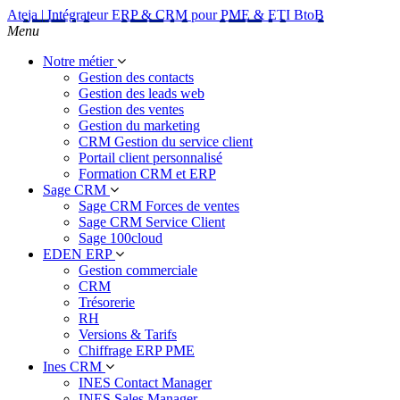
Ateja | Intégrateur ERP & CRM pour PME & ETI BtoB
Menu
Notre métier
Gestion des contacts
Gestion des leads web
Gestion des ventes
Gestion du marketing
CRM Gestion du service client
Portail client personnalisé
Formation CRM et ERP
Sage CRM
Sage CRM Forces de ventes
Sage CRM Service Client
Sage 100cloud
EDEN ERP
Gestion commerciale
CRM
Trésorerie
RH
Versions & Tarifs
Chiffrage ERP PME
Ines CRM
INES Contact Manager
INES Sales Manager