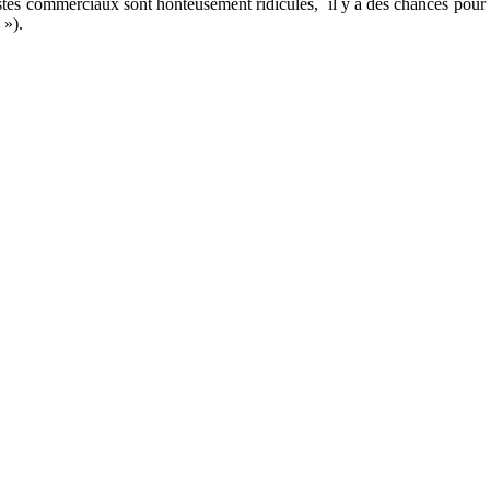
estes commerciaux sont honteusement ridicules, il y a des chances pour 
 »).