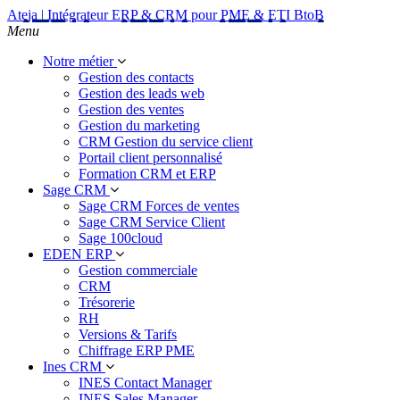
Ateja | Intégrateur ERP & CRM pour PME & ETI BtoB
Menu
Notre métier
Gestion des contacts
Gestion des leads web
Gestion des ventes
Gestion du marketing
CRM Gestion du service client
Portail client personnalisé
Formation CRM et ERP
Sage CRM
Sage CRM Forces de ventes
Sage CRM Service Client
Sage 100cloud
EDEN ERP
Gestion commerciale
CRM
Trésorerie
RH
Versions & Tarifs
Chiffrage ERP PME
Ines CRM
INES Contact Manager
INES Sales Manager