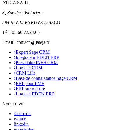
ATEJA SARL
3, Rue des Teinturiers
59491 VILLENEUVE D'ASCQ
Tél :
03.66.72.24.65
Email : contact(@)ateja.fr
Expert Sage CRM
Intégrateur EDEN ERP
Prestataire INES CRM
Logiciel CRM
CRM Lille
Base de connaissance Sage CRM
ERP pour PME
ERP sur mesure
Logiciel EDEN ERP
Nous suivre
facebook
twitter
linkedin
googleplus