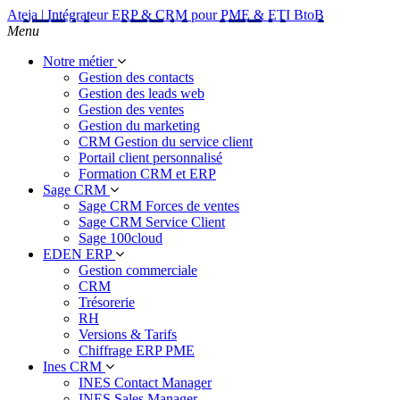
Ateja | Intégrateur ERP & CRM pour PME & ETI BtoB
Menu
Notre métier
Gestion des contacts
Gestion des leads web
Gestion des ventes
Gestion du marketing
CRM Gestion du service client
Portail client personnalisé
Formation CRM et ERP
Sage CRM
Sage CRM Forces de ventes
Sage CRM Service Client
Sage 100cloud
EDEN ERP
Gestion commerciale
CRM
Trésorerie
RH
Versions & Tarifs
Chiffrage ERP PME
Ines CRM
INES Contact Manager
INES Sales Manager