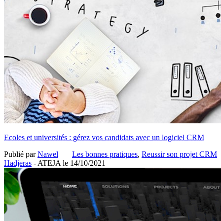
Ecoles et universités : gérez vos candidats avec un logiciel CRM
Publié par
Nawel
Les bonnes pratiques
,
Reussir son projet CRM
Hadjeras
- ATEJA le
14/10/2021