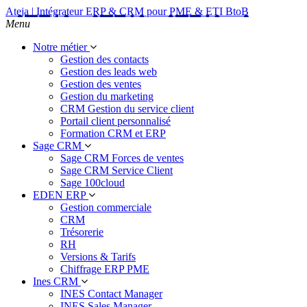
Ateja | Intégrateur ERP & CRM pour PME & ETI BtoB
Menu
Notre métier
Gestion des contacts
Gestion des leads web
Gestion des ventes
Gestion du marketing
CRM Gestion du service client
Portail client personnalisé
Formation CRM et ERP
Sage CRM
Sage CRM Forces de ventes
Sage CRM Service Client
Sage 100cloud
EDEN ERP
Gestion commerciale
CRM
Trésorerie
RH
Versions & Tarifs
Chiffrage ERP PME
Ines CRM
INES Contact Manager
INES Sales Manager