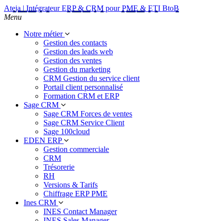
Ateja | Intégrateur ERP & CRM pour PME & ETI BtoB
Menu
Notre métier
Gestion des contacts
Gestion des leads web
Gestion des ventes
Gestion du marketing
CRM Gestion du service client
Portail client personnalisé
Formation CRM et ERP
Sage CRM
Sage CRM Forces de ventes
Sage CRM Service Client
Sage 100cloud
EDEN ERP
Gestion commerciale
CRM
Trésorerie
RH
Versions & Tarifs
Chiffrage ERP PME
Ines CRM
INES Contact Manager
INES Sales Manager