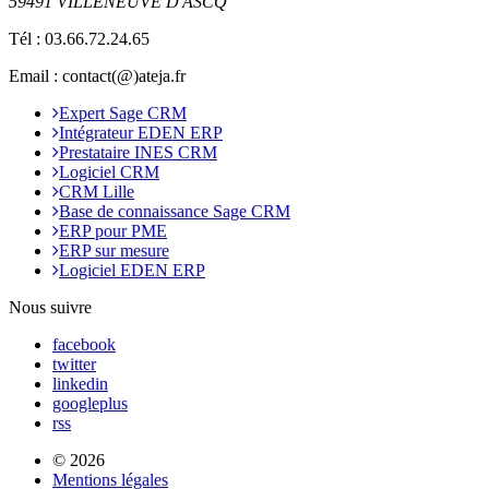
59491 VILLENEUVE D'ASCQ
Tél :
03.66.72.24.65
Email : contact(@)ateja.fr
Expert Sage CRM
Intégrateur EDEN ERP
Prestataire INES CRM
Logiciel CRM
CRM Lille
Base de connaissance Sage CRM
ERP pour PME
ERP sur mesure
Logiciel EDEN ERP
Nous suivre
facebook
twitter
linkedin
googleplus
rss
© 2026
Mentions légales