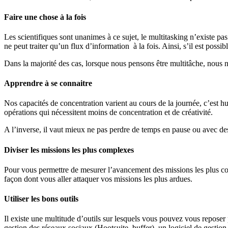
Faire une chose à la fois
Les scientifiques sont unanimes à ce sujet, le multitasking n’existe pas
ne peut traiter qu’un flux d’information à la fois. Ainsi, s’il est pos
Dans la majorité des cas, lorsque nous pensons être multitâche, nous n
Apprendre à se connaitre
Nos capacités de concentration varient au cours de la journée, c’est 
opérations qui nécessitent moins de concentration et de créativité.
A l’inverse, il vaut mieux ne pas perdre de temps en pause ou avec de
Diviser les missions les plus complexes
Pour vous permettre de mesurer l’avancement des missions les plus comp
façon dont vous aller attaquer vos missions les plus ardues.
Utiliser les bons outils
Il existe une multitude d’outils sur lesquels vous pouvez vous repos
gestion des réseaux sociaux (Hootsuite, buffer), un logiciel de gesti