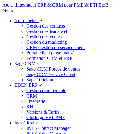
Ateja | Intégrateur ERP & CRM pour PME & ETI BtoB
Menu
Notre métier
Gestion des contacts
Gestion des leads web
Gestion des ventes
Gestion du marketing
CRM Gestion du service client
Portail client personnalisé
Formation CRM et ERP
Sage CRM
Sage CRM Forces de ventes
Sage CRM Service Client
Sage 100cloud
EDEN ERP
Gestion commerciale
CRM
Trésorerie
RH
Versions & Tarifs
Chiffrage ERP PME
Ines CRM
INES Contact Manager
INES Sales Manager