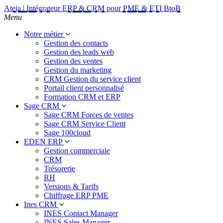
Ateja | Intégrateur ERP & CRM pour PME & ETI BtoB
Menu
Notre métier
Gestion des contacts
Gestion des leads web
Gestion des ventes
Gestion du marketing
CRM Gestion du service client
Portail client personnalisé
Formation CRM et ERP
Sage CRM
Sage CRM Forces de ventes
Sage CRM Service Client
Sage 100cloud
EDEN ERP
Gestion commerciale
CRM
Trésorerie
RH
Versions & Tarifs
Chiffrage ERP PME
Ines CRM
INES Contact Manager
INES Sales Manager