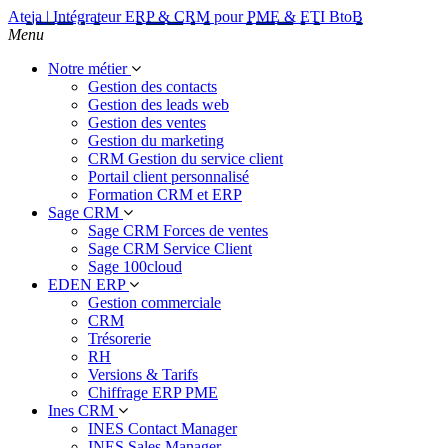
Ateja | Intégrateur ERP & CRM pour PME & ETI BtoB
Menu
Notre métier
Gestion des contacts
Gestion des leads web
Gestion des ventes
Gestion du marketing
CRM Gestion du service client
Portail client personnalisé
Formation CRM et ERP
Sage CRM
Sage CRM Forces de ventes
Sage CRM Service Client
Sage 100cloud
EDEN ERP
Gestion commerciale
CRM
Trésorerie
RH
Versions & Tarifs
Chiffrage ERP PME
Ines CRM
INES Contact Manager
INES Sales Manager