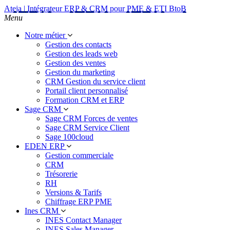
Ateja | Intégrateur ERP & CRM pour PME & ETI BtoB
Menu
Notre métier
Gestion des contacts
Gestion des leads web
Gestion des ventes
Gestion du marketing
CRM Gestion du service client
Portail client personnalisé
Formation CRM et ERP
Sage CRM
Sage CRM Forces de ventes
Sage CRM Service Client
Sage 100cloud
EDEN ERP
Gestion commerciale
CRM
Trésorerie
RH
Versions & Tarifs
Chiffrage ERP PME
Ines CRM
INES Contact Manager
INES Sales Manager