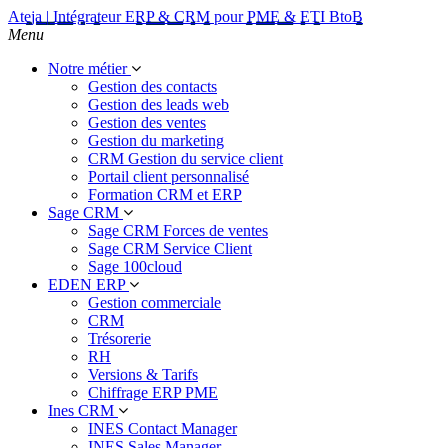
Ateja | Intégrateur ERP & CRM pour PME & ETI BtoB
Menu
Notre métier
Gestion des contacts
Gestion des leads web
Gestion des ventes
Gestion du marketing
CRM Gestion du service client
Portail client personnalisé
Formation CRM et ERP
Sage CRM
Sage CRM Forces de ventes
Sage CRM Service Client
Sage 100cloud
EDEN ERP
Gestion commerciale
CRM
Trésorerie
RH
Versions & Tarifs
Chiffrage ERP PME
Ines CRM
INES Contact Manager
INES Sales Manager