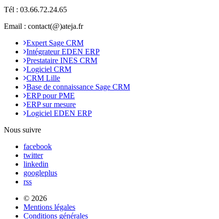
Tél :
03.66.72.24.65
Email : contact(@)ateja.fr
Expert Sage CRM
Intégrateur EDEN ERP
Prestataire INES CRM
Logiciel CRM
CRM Lille
Base de connaissance Sage CRM
ERP pour PME
ERP sur mesure
Logiciel EDEN ERP
Nous suivre
facebook
twitter
linkedin
googleplus
rss
© 2026
Mentions légales
Conditions générales