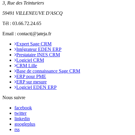
3, Rue des Teinturiers
59491 VILLENEUVE D'ASCQ
Tél :
03.66.72.24.65
Email : contact(@)ateja.fr
Expert Sage CRM
Intégrateur EDEN ERP
Prestataire INES CRM
Logiciel CRM
CRM Lille
Base de connaissance Sage CRM
ERP pour PME
ERP sur mesure
Logiciel EDEN ERP
Nous suivre
facebook
twitter
linkedin
googleplus
rss