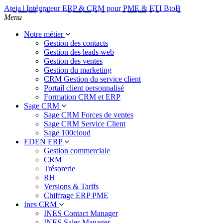
Ateja | Intégrateur ERP & CRM pour PME & ETI BtoB
Menu
Notre métier
Gestion des contacts
Gestion des leads web
Gestion des ventes
Gestion du marketing
CRM Gestion du service client
Portail client personnalisé
Formation CRM et ERP
Sage CRM
Sage CRM Forces de ventes
Sage CRM Service Client
Sage 100cloud
EDEN ERP
Gestion commerciale
CRM
Trésorerie
RH
Versions & Tarifs
Chiffrage ERP PME
Ines CRM
INES Contact Manager
INES Sales Manager