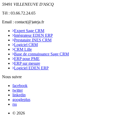
59491 VILLENEUVE D'ASCQ
Tél :
03.66.72.24.65
Email : contact(@)ateja.fr
Expert Sage CRM
Intégrateur EDEN ERP
Prestataire INES CRM
Logiciel CRM
CRM Lille
Base de connaissance Sage CRM
ERP pour PME
ERP sur mesure
Logiciel EDEN ERP
Nous suivre
facebook
twitter
linkedin
googleplus
rss
© 2026