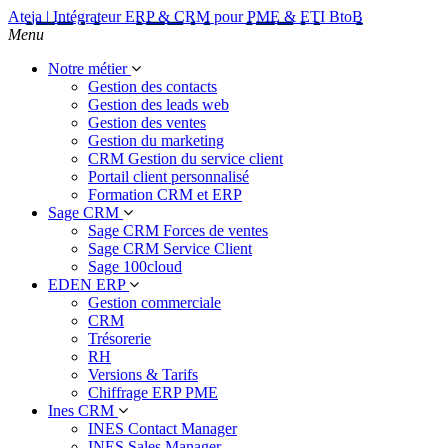
Ateja | Intégrateur ERP & CRM pour PME & ETI BtoB
Menu
Notre métier
Gestion des contacts
Gestion des leads web
Gestion des ventes
Gestion du marketing
CRM Gestion du service client
Portail client personnalisé
Formation CRM et ERP
Sage CRM
Sage CRM Forces de ventes
Sage CRM Service Client
Sage 100cloud
EDEN ERP
Gestion commerciale
CRM
Trésorerie
RH
Versions & Tarifs
Chiffrage ERP PME
Ines CRM
INES Contact Manager
INES Sales Manager