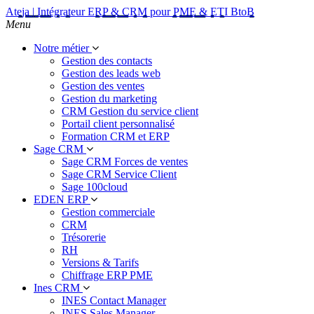
Ateja | Intégrateur ERP & CRM pour PME & ETI BtoB
Menu
Notre métier
Gestion des contacts
Gestion des leads web
Gestion des ventes
Gestion du marketing
CRM Gestion du service client
Portail client personnalisé
Formation CRM et ERP
Sage CRM
Sage CRM Forces de ventes
Sage CRM Service Client
Sage 100cloud
EDEN ERP
Gestion commerciale
CRM
Trésorerie
RH
Versions & Tarifs
Chiffrage ERP PME
Ines CRM
INES Contact Manager
INES Sales Manager