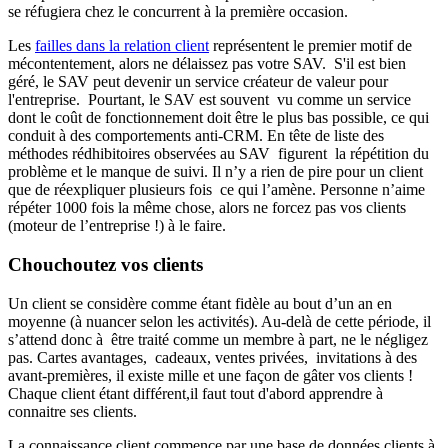
se réfugiera chez le concurrent à la première occasion.
Les
failles dans la relation client
représentent le premier motif de
mécontentement, alors ne délaissez pas votre SAV. S'il est bien
géré, le SAV peut devenir un service créateur de valeur pour
l'entreprise. Pourtant, le SAV est souvent vu comme un service
dont le coût de fonctionnement doit être le plus bas possible, ce qui
conduit à des comportements anti-CRM. En tête de liste des
méthodes rédhibitoires observées au SAV figurent la répétition du
problème et le manque de suivi. Il n’y a rien de pire pour un client
que de réexpliquer plusieurs fois ce qui l’amène. Personne n’aime
répéter 1000 fois la même chose, alors ne forcez pas vos clients
(moteur de l’entreprise !) à le faire.
Chouchoutez vos clients
Un client se considère comme étant fidèle au bout d’un an en
moyenne (à nuancer selon les activités). Au-delà de cette période, il
s’attend donc à être traité comme un membre à part, ne le négligez
pas. Cartes avantages, cadeaux, ventes privées, invitations à des
avant-premières, il existe mille et une façon de gâter vos clients !
Chaque client étant différent,il faut tout d'abord apprendre à
connaitre ses clients.
La connaissance client commence par une base de données clients à