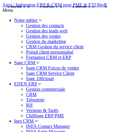
Ateja | Intégrateur ERP & CRM pour PME & ETI BtoB
Menu
Notre métier
Gestion des contacts
Gestion des leads web
Gestion des ventes
Gestion du marketing
CRM Gestion du service client
Portail client personnalisé
Formation CRM et ERP
Sage CRM
Sage CRM Forces de ventes
Sage CRM Service Client
Sage 100cloud
EDEN ERP
Gestion commerciale
CRM
Trésorerie
RH
Versions & Tarifs
Chiffrage ERP PME
Ines CRM
INES Contact Manager
INES Sales Manager