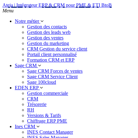
Ateja | Intégrateur ERP & CRM pour PME & ETI BtoB
Menu
Notre métier
Gestion des contacts
Gestion des leads web
Gestion des ventes
Gestion du marketing
CRM Gestion du service client
Portail client personnalisé
Formation CRM et ERP
Sage CRM
Sage CRM Forces de ventes
Sage CRM Service Client
Sage 100cloud
EDEN ERP
Gestion commerciale
CRM
Trésorerie
RH
Versions & Tarifs
Chiffrage ERP PME
Ines CRM
INES Contact Manager
INES Sales Manager