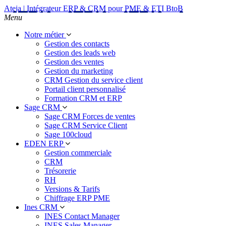
Ateja | Intégrateur ERP & CRM pour PME & ETI BtoB
Menu
Notre métier
Gestion des contacts
Gestion des leads web
Gestion des ventes
Gestion du marketing
CRM Gestion du service client
Portail client personnalisé
Formation CRM et ERP
Sage CRM
Sage CRM Forces de ventes
Sage CRM Service Client
Sage 100cloud
EDEN ERP
Gestion commerciale
CRM
Trésorerie
RH
Versions & Tarifs
Chiffrage ERP PME
Ines CRM
INES Contact Manager
INES Sales Manager