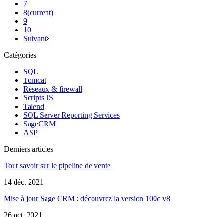
7
8
(current)
9
10
Suivant
Catégories
SQL
Tomcat
Réseaux & firewall
Scripts JS
Talend
SQL Server Reporting Services
SageCRM
ASP
Derniers articles
Tout savoir sur le pipeline de vente
14 déc. 2021
Mise à jour Sage CRM : découvrez la version 100c v8
26 oct. 2021