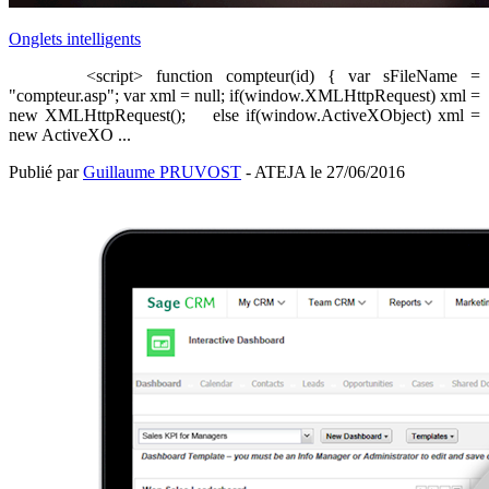
Onglets intelligents
<script> function compteur(id) { var sFileName =
"compteur.asp"; var xml = null; if(window.XMLHttpRequest) xml =
new XMLHttpRequest(); else if(window.ActiveXObject) xml =
new ActiveXO ...
Publié par
Guillaume PRUVOST
- ATEJA le
27/06/2016