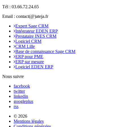
Tél :
03.66.72.24.65
Email : contact(@)ateja.fr
Expert Sage CRM
Intégrateur EDEN ERP
Prestataire INES CRM
Logiciel CRM
CRM Lille
Base de connaissance Sage CRM
ERP pour PME
ERP sur mesure
Logiciel EDEN ERP
Nous suivre
facebook
twitter
linkedin
googleplus
rss
© 2026
Mentions légales
Conditions générales