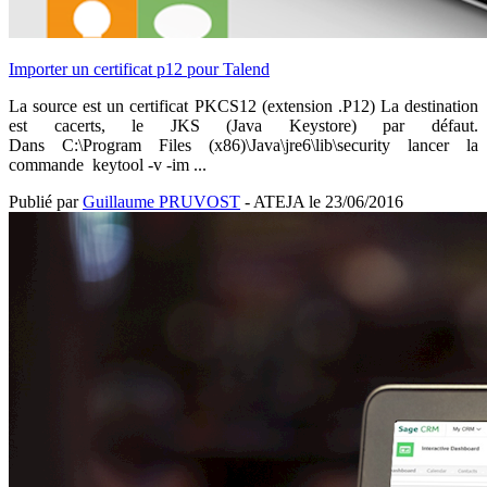
Importer un certificat p12 pour Talend
La source est un certificat PKCS12 (extension .P12) La destination
est cacerts, le JKS (Java Keystore) par défaut.
Dans C:\Program Files (x86)\Java\jre6\lib\security lancer la
commande keytool -v -im ...
Publié par
Guillaume PRUVOST
- ATEJA le
23/06/2016