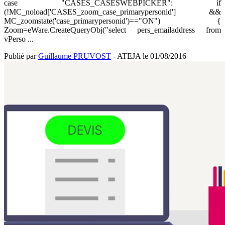
case "CASES_CASESWEBPICKER": if
(!MC_noload['CASES_zoom_case_primarypersonid'] &&
MC_zoomstate('case_primarypersonid')=="ON") {
Zoom=eWare.CreateQueryObj("select pers_emailaddress from
vPerso ...
Publié par
Guillaume PRUVOST
- ATEJA le
01/08/2016