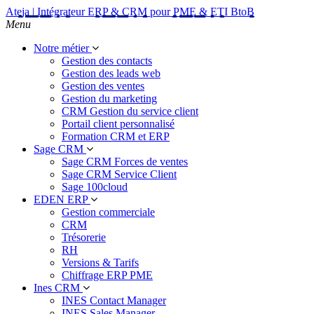
Ateja | Intégrateur ERP & CRM pour PME & ETI BtoB
Menu
Notre métier
Gestion des contacts
Gestion des leads web
Gestion des ventes
Gestion du marketing
CRM Gestion du service client
Portail client personnalisé
Formation CRM et ERP
Sage CRM
Sage CRM Forces de ventes
Sage CRM Service Client
Sage 100cloud
EDEN ERP
Gestion commerciale
CRM
Trésorerie
RH
Versions & Tarifs
Chiffrage ERP PME
Ines CRM
INES Contact Manager
INES Sales Manager