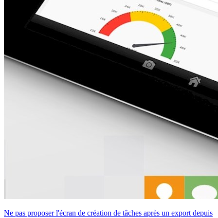
Ne pas proposer l'écran de création de tâches après un export depuis