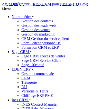
Ateja | Intégrateur ERP & CRM pour PME & ETI BtoB
Menu
Notre métier
Gestion des contacts
Gestion des leads web
Gestion des ventes
Gestion du marketing
CRM Gestion du service client
Portail client personnalisé
Formation CRM et ERP
Sage CRM
Sage CRM Forces de ventes
Sage CRM Service Client
Sage 100cloud
EDEN ERP
Gestion commerciale
CRM
Trésorerie
RH
Versions & Tarifs
Chiffrage ERP PME
Ines CRM
INES Contact Manager
INES Sales Manager