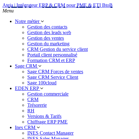
Ateja | Intégrateur ERP & CRM pour PME & ETI BtoB
Menu
Notre métier
Gestion des contacts
Gestion des leads web
Gestion des ventes
Gestion du marketing
CRM Gestion du service client
Portail client personnalisé
Formation CRM et ERP
Sage CRM
Sage CRM Forces de ventes
Sage CRM Service Client
Sage 100cloud
EDEN ERP
Gestion commerciale
CRM
Trésorerie
RH
Versions & Tarifs
Chiffrage ERP PME
Ines CRM
INES Contact Manager
INES Sales Manager