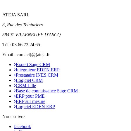
ATEJA SARL
3, Rue des Teinturiers
59491 VILLENEUVE D'ASCQ
Tél :
03.66.72.24.65
Email : contact(@)ateja.fr
Expert Sage CRM
Intégrateur EDEN ERP
Prestataire INES CRM
Logiciel CRM
CRM Lille
Base de connaissance Sage CRM
ERP pour PME
ERP sur mesure
Logiciel EDEN ERP
Nous suivre
facebook