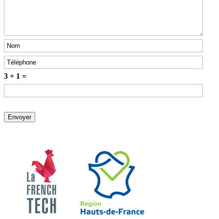
3 + 1 =
EDEN ERP
Inscrivez-vous à
l'un de nos rendez-
vous en ligne afin de
découvrir EDEN
ERP et d'échanger
avec nos consultants
sur votre projet.