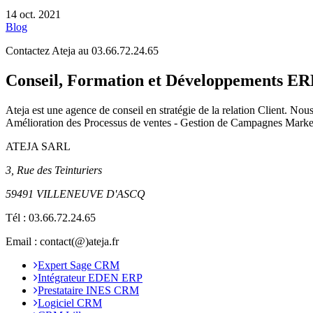
14 oct. 2021
Blog
Contactez Ateja au 03.66.72.24.65
Conseil, Formation et Développements 
Ateja est une agence de conseil en
stratégie de la relation Client
.
Nous 
Amélioration des Processus de ventes - Gestion de Campagnes Marketi
ATEJA SARL
3, Rue des Teinturiers
59491 VILLENEUVE D'ASCQ
Tél :
03.66.72.24.65
Email : contact(@)ateja.fr
Expert Sage CRM
Intégrateur EDEN ERP
Prestataire INES CRM
Logiciel CRM