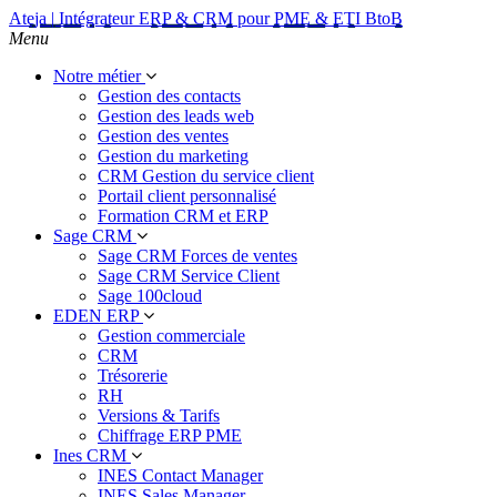
Ateja | Intégrateur ERP & CRM pour PME & ETI BtoB
Menu
Notre métier
Gestion des contacts
Gestion des leads web
Gestion des ventes
Gestion du marketing
CRM Gestion du service client
Portail client personnalisé
Formation CRM et ERP
Sage CRM
Sage CRM Forces de ventes
Sage CRM Service Client
Sage 100cloud
EDEN ERP
Gestion commerciale
CRM
Trésorerie
RH
Versions & Tarifs
Chiffrage ERP PME
Ines CRM
INES Contact Manager
INES Sales Manager