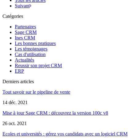
Tous les articles
Suivant
Catégories
Partenaires
Sage CRM
Ines CRM
Les bonnes pratiques
Les témoignages
Cas d'utilisation
Actualités
Reussir son projet CRM
ERP
Derniers articles
Tout savoir sur le pipeline de vente
14 déc. 2021
Mise à jour Sage CRM : découvrez la version 100c v8
26 oct. 2021
Ecoles et universités : gérez vos candidats avec un logiciel CRM