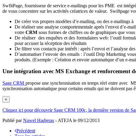
SwfitPage, fournisseur de service e-mailings pour les PME est intégr
de vous concentrer sur les activités créatrices de valeur. Swiftpage vo
De créer vos propres modèles d’e-mailing, ou des e-mailings à
De réaliser une analyse comportementale après l’envoi d’e-mailin
votre
CRM
sous formes de chiffres ou de graphiques que vous 
De réaliser des enquêtes et des formulaires web: l’outil formul
pour accuser la réception des résultats
De filtrer vos contacts par intérêt : après l’envoi et l’analyse d
D’automatiser l’envoie des emails : l’outil Drip Marketing vous 
produits. (Exemple : Création et envoie automatique d’un e-mail
Une intégration avec MS Exchange et renforcement de l
Sage CRM
propose une synchronisation en temps réel entre avec MS 
synchronisation automatique pour certains emails qui ne doivent pas 
×
Cliquez ici pour découvrir Sage CRM 100c, la dernière version de 
Publié par
Nawel Hadjeras
- ATEJA le
09/12/2013
Précédent