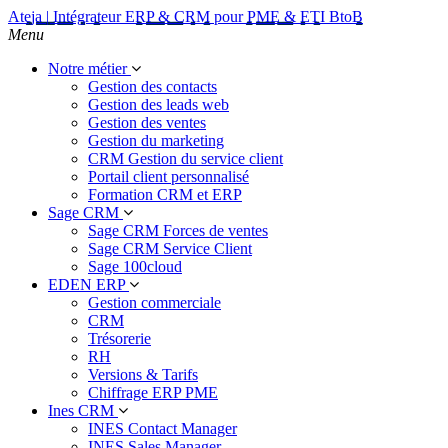
Ateja | Intégrateur ERP & CRM pour PME & ETI BtoB
Menu
Notre métier
Gestion des contacts
Gestion des leads web
Gestion des ventes
Gestion du marketing
CRM Gestion du service client
Portail client personnalisé
Formation CRM et ERP
Sage CRM
Sage CRM Forces de ventes
Sage CRM Service Client
Sage 100cloud
EDEN ERP
Gestion commerciale
CRM
Trésorerie
RH
Versions & Tarifs
Chiffrage ERP PME
Ines CRM
INES Contact Manager
INES Sales Manager