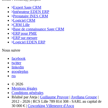
Expert Sage CRM
Intégrateur EDEN ERP
Prestataire INES CRM
Logiciel CRM
CRM Lille
Base de connaissance Sage CRM
ERP pour PME
ERP sur mesure
Logiciel EDEN ERP
Nous suivre
facebook
twitter
linkedin
googleplus
rss
© 2026
Mentions légales
Conditions générales
Réalisé par Ateja |
Guillaume Pruvost
|
Avellana Groupe
|
2012 - 2026 | RCS Lille 789 814 308 - SARL au capital de
30 000 € |
Coworking Villeneuve d'Ascq