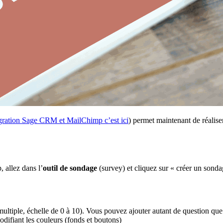
égration Sage CRM et MailChimp c’est ici
) permet maintenant de réalis
allez dans l’
outil de sondage
(survey) et cliquez sur « créer un sond
 multiple, échelle de 0 à 10). Vous pouvez ajouter autant de question que
odifiant les couleurs (fonds et boutons)