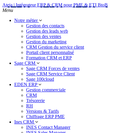
Ateja | Intégrateur ERP & CRM pour PME & ETI BtoB
Menu
Notre métier
Gestion des contacts
Gestion des leads web
Gestion des ventes
Gestion du marketing
CRM Gestion du service client
Portail client personnalisé
Formation CRM et ERP
Sage CRM
Sage CRM Forces de ventes
Sage CRM Service Client
Sage 100cloud
EDEN ERP
Gestion commerciale
CRM
Trésorerie
RH
Versions & Tarifs
Chiffrage ERP PME
Ines CRM
INES Contact Manager
INES Sales Manager