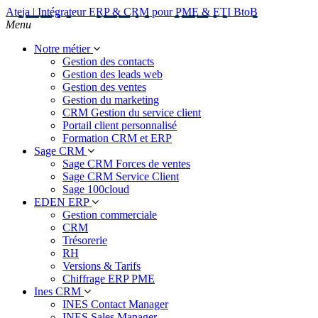
Ateja | Intégrateur ERP & CRM pour PME & ETI BtoB
Menu
Notre métier
Gestion des contacts
Gestion des leads web
Gestion des ventes
Gestion du marketing
CRM Gestion du service client
Portail client personnalisé
Formation CRM et ERP
Sage CRM
Sage CRM Forces de ventes
Sage CRM Service Client
Sage 100cloud
EDEN ERP
Gestion commerciale
CRM
Trésorerie
RH
Versions & Tarifs
Chiffrage ERP PME
Ines CRM
INES Contact Manager
INES Sales Manager