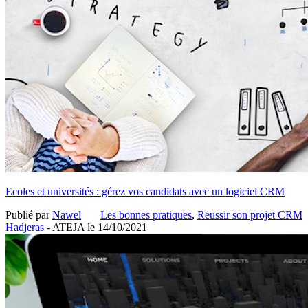
Ecoles et universités : gérez vos candidats avec un logiciel CRM
Publié par
Nawel
Les bonnes pratiques
,
Reussir son projet CRM
Hadjeras
- ATEJA le
14/10/2021